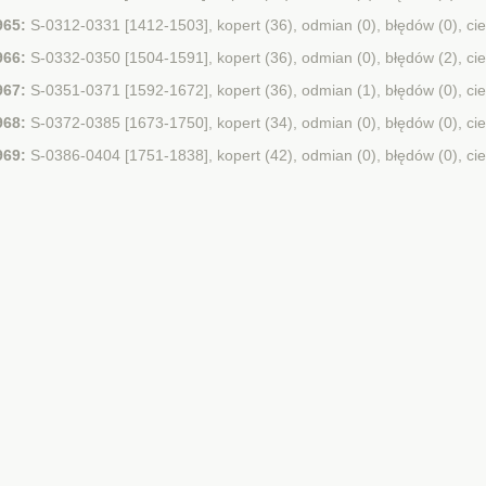
965:
S-0312-0331 [1412-1503], kopert (36), odmian (0), błędów (0), ci
966:
S-0332-0350 [1504-1591], kopert (36), odmian (0), błędów (2), ci
967:
S-0351-0371 [1592-1672], kopert (36), odmian (1), błędów (0), ci
968:
S-0372-0385 [1673-1750], kopert (34), odmian (0), błędów (0), ci
969:
S-0386-0404 [1751-1838], kopert (42), odmian (0), błędów (0), ci