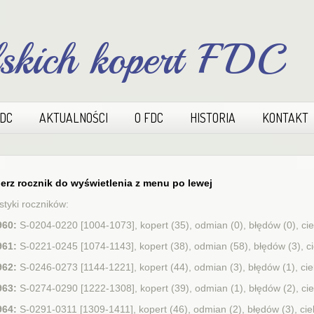
lskich kopert FDC
FDC
AKTUALNOŚCI
O FDC
HISTORIA
KONTAKT
erz rocznik do wyświetlenia z menu po lewej
styki roczników:
960:
S-0204-0220 [1004-1073], kopert (35), odmian (0), błędów (0), ci
961:
S-0221-0245 [1074-1143], kopert (38), odmian (58), błędów (3), c
962:
S-0246-0273 [1144-1221], kopert (44), odmian (3), błędów (1), ci
963:
S-0274-0290 [1222-1308], kopert (39), odmian (1), błędów (2), ci
964:
S-0291-0311 [1309-1411], kopert (46), odmian (2), błędów (3), ci