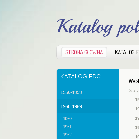
Katalog po
STRONA GŁÓWNA
KATALOG 
KATALOG FDC
Wybi
Staty
1950-1959
1
1960-1969
1
1
1960
1961
1
1962
1